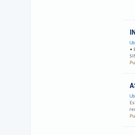
I
Ub
• 
SI
Pu
A
Ub
Es
re
Pu