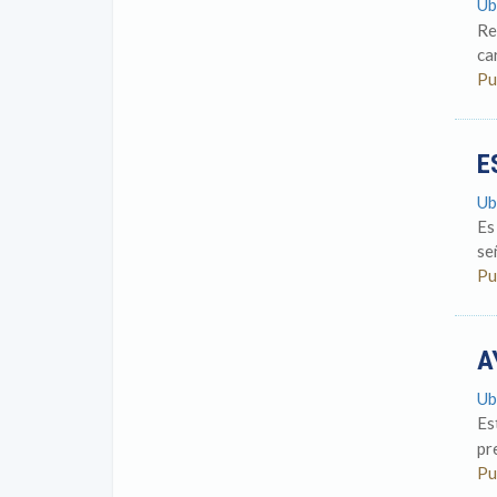
Ub
Re
ca
Pu
E
Ub
Es
se
Pu
A
Ub
Es
pr
Pu