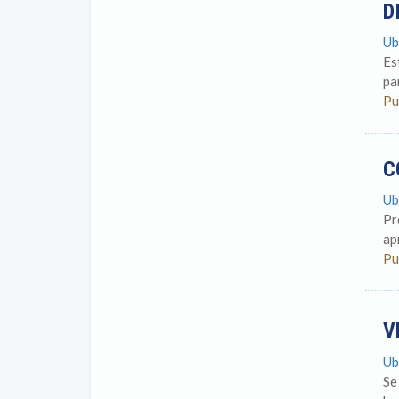
D
Ub
Es
pa
Pu
C
Ub
Pr
ap
Pu
V
Ub
Se