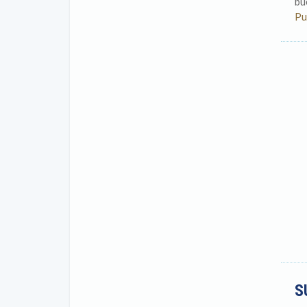
bu
Pu
S